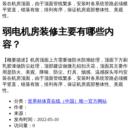
装在机房顶面，由于顶面管线繁多，安装时各系统管路必须横
平竖直，错落有致，排列有序，保证机房底部整体性、美观
性。
弱电机房装修主要有哪些内
容？
【概要描述】
机房顶面上方需要做防水防潮处理，顶面下方刷
乳胶漆做防尘处理，顶部建议做微孔铝扣天花，顶面其主要作
用是防火、美观、降噪、防尘。灯具、烟感、温感探头等均安
装在机房顶面，由于顶面管线繁多，安装时各系统管路必须横
平竖直，错落有致，排列有序，保证机房底部整体性、美观
性。
分类：
世界杯体育在线（中国）唯一官方网站
作者：
来源：
发布时间：
2022-05-10
访问量：
0