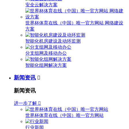
安全云解决方案
世界杯体育在线（中国）唯一官方网站 网络建设
方案
智能化机房建设及动环监测
分支组网及移动办公
智能化组网解决方案
新闻资讯

新闻资讯
进一步了解

世界杯体育在线（中国）唯一官方网站
行业新闻