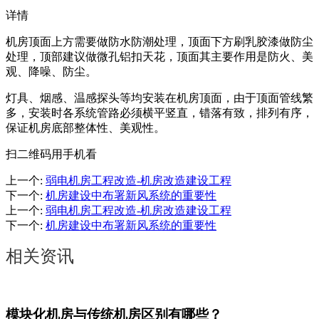
详情
机房顶面上方需要做防水防潮处理，顶面下方刷乳胶漆做防尘
处理，顶部建议做微孔铝扣天花，顶面其主要作用是防火、美
观、降噪、防尘。
灯具、烟感、温感探头等均安装在机房顶面，由于顶面管线繁
多，安装时各系统管路必须横平竖直，错落有致，排列有序，
保证机房底部整体性、美观性。
扫二维码用手机看
上一个
:
弱电机房工程改造-机房改造建设工程
下一个
:
机房建设中布署新风系统的重要性
上一个
:
弱电机房工程改造-机房改造建设工程
下一个
:
机房建设中布署新风系统的重要性
相关资讯
模块化机房与传统机房区别有哪些？