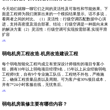
今天咱们就聊一聊它们之间的灵活性及可靠性和节能效果。下
面是工程师为我们测算出来的一个模拟结果显示。话不多说，
看两者之间的对比。（1）灵活性：行级空调匹配数据中心演
进，支持高密度及混合部署。结论：行级空调是一种面向未来
的解决方案（2）灵活性：行级空调可实现按需部署,实现平滑
扩容
→
弱电机房工程改造-机房改造建设工程
每个弱电智能化工程均成立有资深设计师领衔的项目专案小
组，拥有10年以上弱电项目经理9名，15年以上从业经验弱电
工程师9支，自有9个专业施工队伍，工程绝不外包，严格施
工，确保工程质量品质以及周期。可为客户省30%项目成本，
并有7*24小时客服在线，无忧售后。
→
弱电机房装修主要有哪些内容？