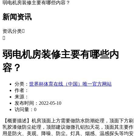
弱电机房装修主要有哪些内容？
新闻资讯
资讯分类


弱电机房装修主要有哪些内
容？
分类：
世界杯体育在线（中国）唯一官方网站
作者：
来源：
发布时间：
2022-05-10
访问量：
0
【概要描述】
机房顶面上方需要做防水防潮处理，顶面下方刷
乳胶漆做防尘处理，顶部建议做微孔铝扣天花，顶面其主要作
用是防火、美观、降噪、防尘。灯具、烟感、温感探头等均安