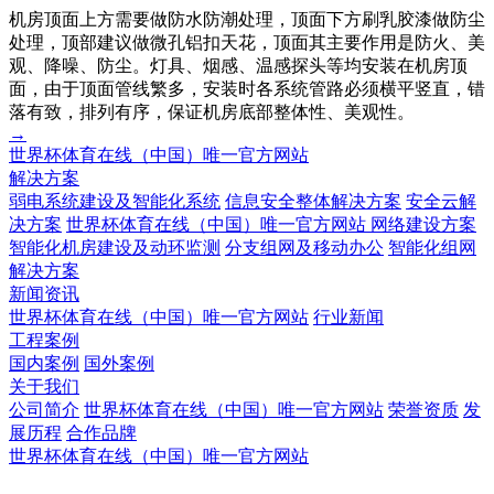
机房顶面上方需要做防水防潮处理，顶面下方刷乳胶漆做防尘
处理，顶部建议做微孔铝扣天花，顶面其主要作用是防火、美
观、降噪、防尘。灯具、烟感、温感探头等均安装在机房顶
面，由于顶面管线繁多，安装时各系统管路必须横平竖直，错
落有致，排列有序，保证机房底部整体性、美观性。
→
世界杯体育在线（中国）唯一官方网站
解决方案
弱电系统建设及智能化系统
信息安全整体解决方案
安全云解
决方案
世界杯体育在线（中国）唯一官方网站 网络建设方案
智能化机房建设及动环监测
分支组网及移动办公
智能化组网
解决方案
新闻资讯
世界杯体育在线（中国）唯一官方网站
行业新闻
工程案例
国内案例
国外案例
关于我们
公司简介
世界杯体育在线（中国）唯一官方网站
荣誉资质
发
展历程
合作品牌
世界杯体育在线（中国）唯一官方网站